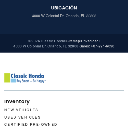
UBICACIÓN
4000 W Colonial Dr. Orlando, FL 32808
© 2026 Classic Honda
•
Sitemap
•
Privacidad
•
4000 W Colonial Dr. Orlando, FL 32808
•
Sales: 407-291-6090
Inventory
NEW VEHICLES
USED VEHICLES
CERTIFIED PRE-OWNED